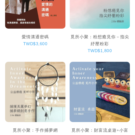
愛情溝通密碼
覓所小聚：粉想癒見你－指尖
紓壓粉彩
TWD$3,600
TWD$1,800
覓所小聚：手作捕夢網
覓所小聚：財富流桌遊+小富