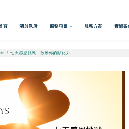
首頁
關於覓所
服務項目
服務方案
實際案
cts
七天感恩挑戰｜啟動你的顯化力