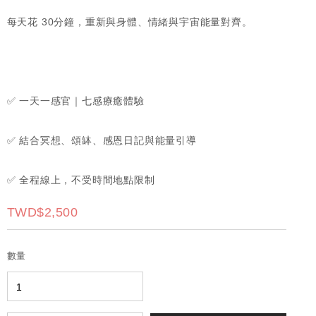
每天花 30分鐘，重新與身體、情緒與宇宙能量對齊。
✅ 一天一感官｜七感療癒體驗
✅ 結合冥想、頌缽、感恩日記與能量引導
✅ 全程線上，不受時間地點限制
TWD$2,500
數量