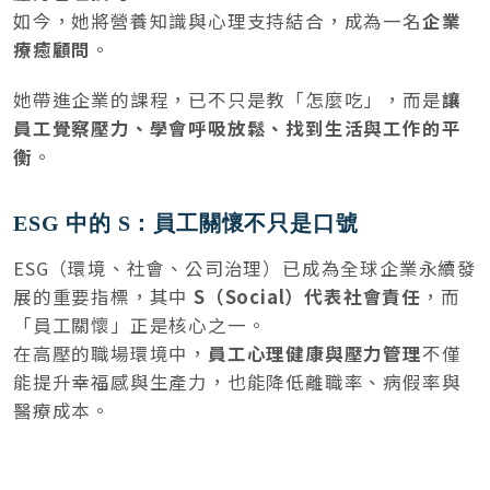
如今，她將營養知識與心理支持結合，成為一名
企業
療癒顧問
。
她帶進企業的課程，已不只是教「怎麼吃」，而是
讓
員工覺察壓力、學會呼吸放鬆、找到生活與工作的平
衡
。
ESG 中的 S：員工關懷不只是口號
ESG（環境、社會、公司治理）已成為全球企業永續發
展的重要指標，其中
S（Social）代表社會責任
，而
「員工關懷」正是核心之一。
在高壓的職場環境中，
員工心理健康與壓力管理
不僅
能提升幸福感與生產力，也能降低離職率、病假率與
醫療成本。