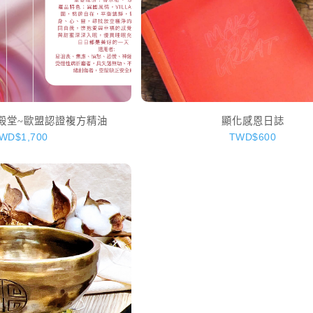
香氣殿堂~歐盟認證複方精油
顯化感恩日誌
WD$1,700
TWD$600