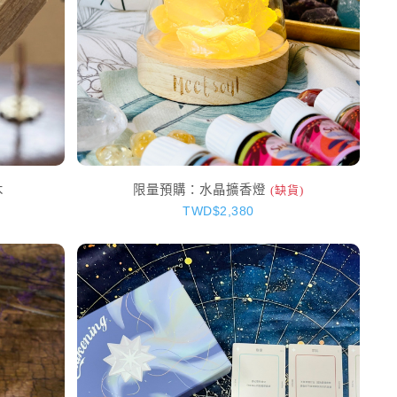
木
限量預購：水晶擴香燈
(缺貨)
TWD$2,380