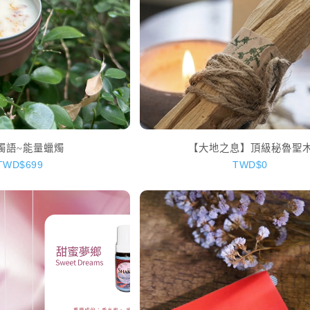
燭語~能量蠟燭
【大地之息】頂級秘魯聖
TWD$699
TWD$0